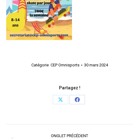
Catégorie
CEP Omnisports
30 mars 2024
Partagez !
Share
Share
on
on
X
Facebook
Navigation
ONGLET PRÉCÉDENT