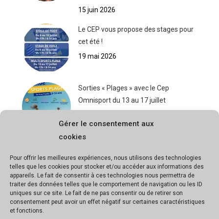
15 juin 2026
Le CEP vous propose des stages pour
cet été !
19 mai 2026
Sorties « Plages » avec le Cep
Omnisport du 13 au 17 juillet
19 mai 2026
Gérer le consentement aux
cookies
Stage de voile du 6 au 10 juillet avec le
Pour offrir les meilleures expériences, nous utilisons des technologies
CNL
telles que les cookies pour stocker et/ou accéder aux informations des
19 mai 2026
appareils. Le fait de consentir à ces technologies nous permettra de
traiter des données telles que le comportement de navigation ou les ID
uniques sur ce site. Le fait de ne pas consentir ou de retirer son
consentement peut avoir un effet négatif sur certaines caractéristiques
et fonctions.