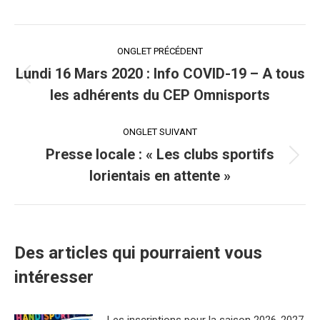
X
Facebook
Navigation
ONGLET PRÉCÉDENT
de
Lundi 16 Mars 2020 : Info COVID-19 – A tous
Onglet
les adhérents du CEP Omnisports
commentaire
précédent
ONGLET SUIVANT
Presse locale : « Les clubs sportifs
Onglet
lorientais en attente »
suivant
Des articles qui pourraient vous
intéresser